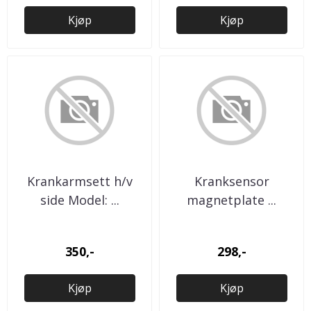
Kjøp
Kjøp
Krankarmsett h/v
Kranksensor
side Model: ...
magnetplate ...
350,-
298,-
Kjøp
Kjøp