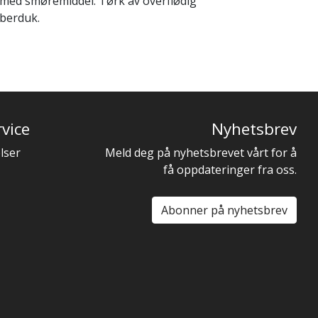
 med smøremiddel. Tørk av overflødig
berduk.
vice
Nyhetsbrev
lser
Meld deg på nyhetsbrevet vårt for å
få oppdateringer fra oss.
Abonner på nyhetsbrev