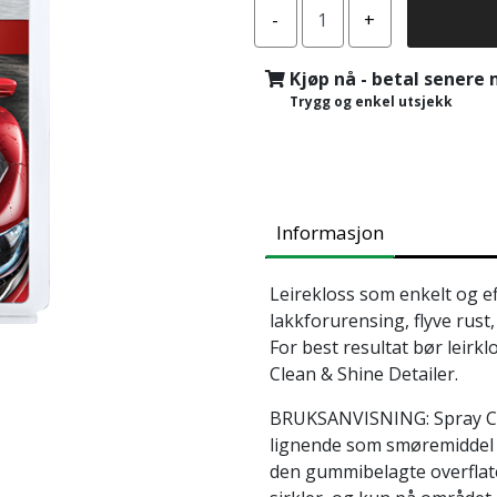
Kjøp nå - betal senere
Trygg og enkel utsjekk
Informasjon
Leirekloss som enkelt og ef
lakkforurensing, flyve rust,
For best resultat bør lei
Clean & Shine Detailer.
BRUKSANVISNING: Spray Clea
lignende som smøremiddel p
den gummibelagte overflate