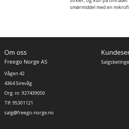
sirkler, og kun på området
smørmiddel med en mikrofi
Om oss
Kundeser
Freego Norge AS
Salgsbetinge
Vågen 42
4364 Sirevåg
Org. nr. 927439050
Tlf:
95301121
salg@freego-norge.no