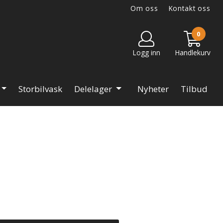
Om oss
Kontakt oss
0
Logg inn
Handlekurv
Storbilvask
Delelager
Nyheter
Tilbud