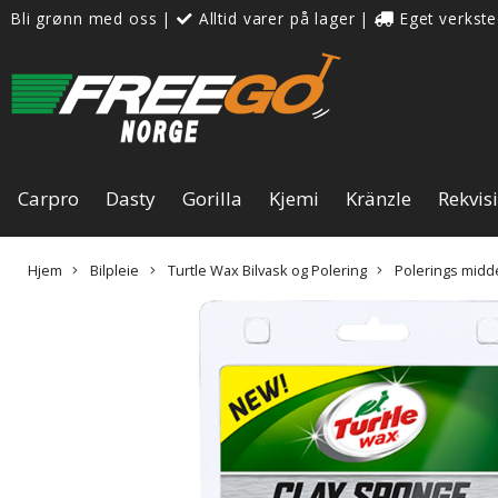
Bli grønn med oss
|
Alltid varer på lager
|
Eget verkste
Carpro
Dasty
Gorilla
Kjemi
Kränzle
Rekvis
Hjem
Bilpleie
Turtle Wax Bilvask og Polering
Polerings midd