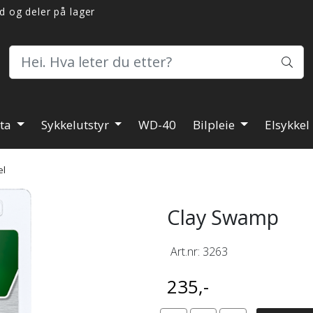
d og deler på lager
ita
Sykkelutstyr
WD-40
Bilpleie
Elsykkel
el
Clay Swamp
Art.nr:
3263
235,-