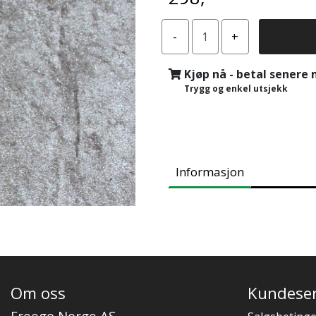
Kjøp nå - betal senere
Trygg og enkel utsjekk
Informasjon
Om oss
Kundeser
Freego Norge AS