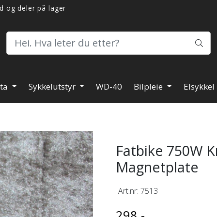
d og deler på lager
ita
Sykkelutstyr
WD-40
Bilpleie
Elsykkel
Fatbike 750W K
Magnetplate
Art.nr:
7513
298,-