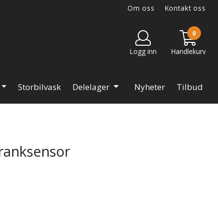
Om oss
Kontakt oss
0
Logg inn
Handlekurv
Storbilvask
Delelager
Nyheter
Tilbud
ranksensor