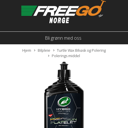
Bli grønn med oss
Hjem
Bilpleie
Turtle Wax Bilvask og Polering
Polerings middel