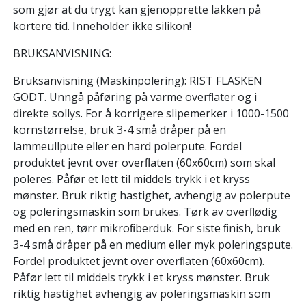
som gjør at du trygt kan gjenopprette lakken på
kortere tid. Inneholder ikke silikon!
BRUKSANVISNING:
Bruksanvisning (Maskinpolering): RIST FLASKEN
GODT. Unngå påføring på varme overﬂater og i
direkte sollys. For å korrigere slipemerker i 1000-1500
kornstørrelse, bruk 3-4 små dråper på en
lammeullpute eller en hard polerpute. Fordel
produktet jevnt over overﬂaten (60x60cm) som skal
poleres. Påfør et lett til middels trykk i et kryss
mønster. Bruk riktig hastighet, avhengig av polerpute
og poleringsmaskin som brukes. Tørk av overﬂødig
med en ren, tørr mikroﬁberduk. For siste ﬁnish, bruk
3-4 små dråper på en medium eller myk poleringspute.
Fordel produktet jevnt over overﬂaten (60x60cm).
Påfør lett til middels trykk i et kryss mønster. Bruk
riktig hastighet avhengig av poleringsmaskin som