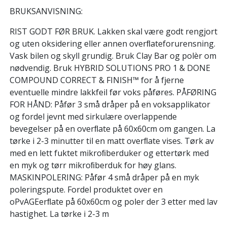
BRUKSANVISNING:
RIST GODT FØR BRUK. Lakken skal være godt rengjort
og uten oksidering eller annen overﬂateforurensning.
Vask bilen og skyll grundig. Bruk Clay Bar og polèr om
nødvendig. Bruk HYBRID SOLUTIONS PRO 1 & DONE
COMPOUND CORRECT & FINISH™ for å fjerne
eventuelle mindre lakkfeil før voks påføres. PÅFØRING
FOR HÅND: Påfør 3 små dråper på en voksapplikator
og fordel jevnt med sirkulære overlappende
bevegelser på en overﬂate på 60x60cm om gangen. La
tørke i 2-3 minutter til en matt overﬂate vises. Tørk av
med en lett fuktet mikroﬁberduker og ettertørk med
en myk og tørr mikroﬁberduk for høy glans.
MASKINPOLERING: Påfør 4 små dråper på en myk
poleringspute. Fordel produktet over en
oPvAGEerﬂate på 60x60cm og poler der 3 etter med lav
hastighet. La tørke i 2-3 m