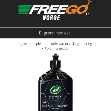
Bli grønn med oss
Hjem
Bilpleie
Turtle Wax Bilvask og Polering
Polerings middel